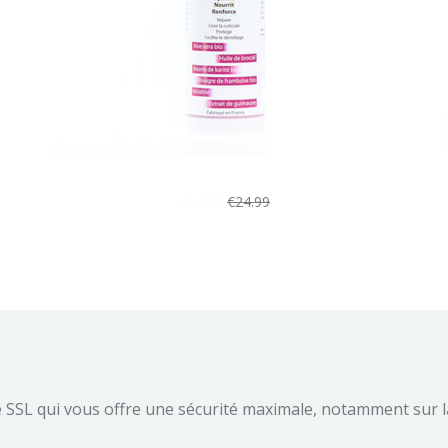
ti-
E-DRA Temps - Lait capillaire hydratant & fortifiant
€14.99
€24.99
e SSL qui vous offre une sécurité maximale, notamment sur l