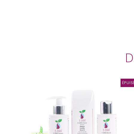
D
ÉPUIS