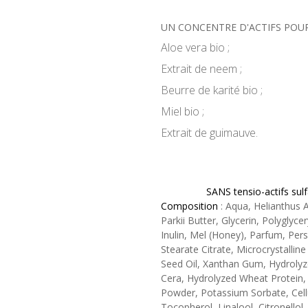
UN CONCENTRE D'ACTIFS POUR
Aloe vera bio ;
Extrait de neem ;
Beurre de karité bio ;
Miel bio ;
Extrait de guimauve.
SANS tensio-actifs sulf
Composition
: Aqua, Helianthus 
Parkii Butter, Glycerin, Polyglyce
Inulin, Mel (Honey), Parfum, Pers
Stearate Citrate, Microcrystalline
Seed Oil, Xanthan Gum, Hydrolyz
Cera, Hydrolyzed Wheat Protein,
Powder, Potassium Sorbate, Cellu
Tocopherol, Linalool, Citronellol,