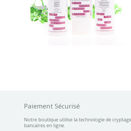
Gamme de soin cheveux secs & cassants, pousse & an
pelliculaire E-DRA
€77.99
Paiement Sécurisé
Notre boutique utilise la technologie de cryptag
bancaires en ligne.