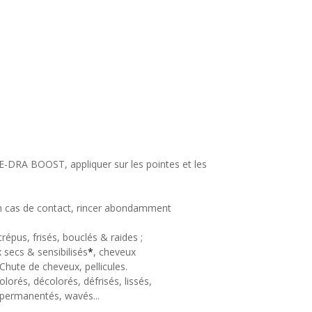
E-DRA BOOST, appliquer sur les pointes et les
 En cas de contact, rincer abondamment
répus, frisés, bouclés & raides ;
 secs & sensibilisés
*
, cheveux
 Chute de cheveux, pellicules.
lorés, décolorés, défrisés, lissés,
permanentés, wavés...