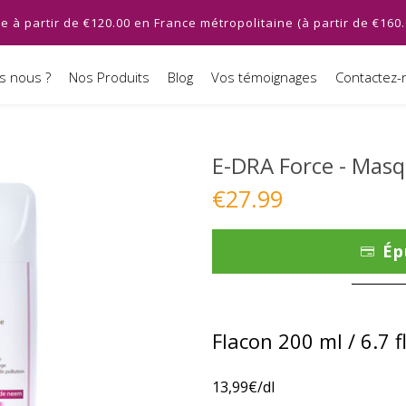
te à partir de €120.00 en France métropolitaine (à partir de €160
 nous ?
Nos Produits
Blog
Vos témoignages
Contactez-
E-DRA Force - Masq
€27.99
Ép
Flacon 200 ml / 6.7 f
13,99€/dl