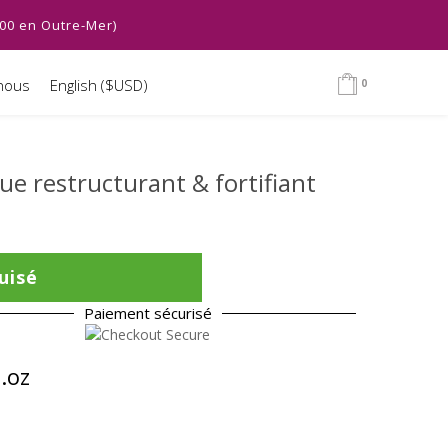
.00 en Outre-Mer)
nous
English ($USD)
0
ue restructurant & fortifiant
uisé
Paiement sécurisé
l.oz