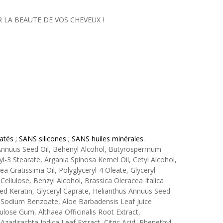
 LA BEAUTE DE VOS CHEVEUX !
atés ; SANS silicones ; SANS huiles minérales.
Annuus Seed Oil, Behenyl Alcohol, Butyrospermum
ryl-3 Stearate, Argania Spinosa Kernel Oil, Cetyl Alcohol,
ea Gratissima Oil, Polyglyceryl-4 Oleate, Glyceryl
 Cellulose, Benzyl Alcohol, Brassica Oleracea Italica
ed Keratin, Glyceryl Caprate, Helianthus Annuus Seed
 Sodium Benzoate, Aloe Barbadensis Leaf Juice
lose Gum, Althaea Officinalis Root Extract,
 Azadirachta Indica Leaf Extract, Citric Acid, Phenethyl