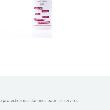
E-DRA Boost - Shampooing Pousse & volume
€25.99
a protection des données pour les services